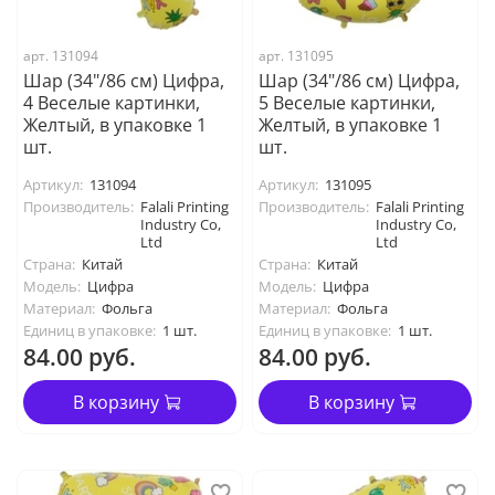
арт. 131094
арт. 131095
Шар (34"/86 см) Цифра,
Шар (34"/86 см) Цифра,
4 Веселые картинки,
5 Веселые картинки,
Желтый, в упаковке 1
Желтый, в упаковке 1
шт.
шт.
Артикул:
131094
Артикул:
131095
Производитель:
Falali Printing
Производитель:
Falali Printing
Industry Co,
Industry Co,
Ltd
Ltd
Страна:
Китай
Страна:
Китай
Модель:
Цифра
Модель:
Цифра
Материал:
Фольга
Материал:
Фольга
Единиц в упаковке:
1 шт.
Единиц в упаковке:
1 шт.
84.00 руб.
84.00 руб.
В корзину
В корзину