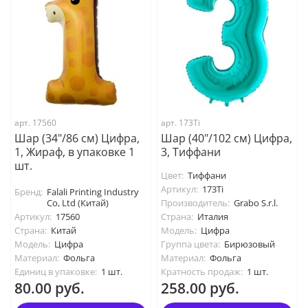
арт. 17560
арт. 173Ti
Шар (34"/86 см) Цифра,
Шар (40"/102 см) Цифра,
1, Жираф, в упаковке 1
3, Тиффани
шт.
Цвет:
Тиффани
Артикул:
173Ti
Бренд:
Falali Printing Industry
Co, Ltd (Китай)
Производитель:
Grabo S.r.l.
Артикул:
17560
Страна:
Италия
Страна:
Китай
Модель:
Цифра
Модель:
Цифра
Группа цвета:
Бирюзовый
Материал:
Фольга
Материал:
Фольга
Единиц в упаковке:
1 шт.
Кратность продаж:
1 шт.
80.00 руб.
258.00 руб.