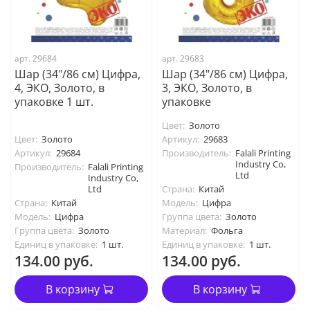
арт. 29684
арт. 29683
Шар (34"/86 см) Цифра,
Шар (34"/86 см) Цифра,
4, ЭКО, Золото, в
3, ЭКО, Золото, в
упаковке 1 шт.
упаковке
Цвет:
Золото
Цвет:
Золото
Артикул:
29683
Артикул:
29684
Производитель:
Falali Printing
Industry Co,
Производитель:
Falali Printing
Ltd
Industry Co,
Ltd
Страна:
Китай
Страна:
Китай
Модель:
Цифра
Модель:
Цифра
Группа цвета:
Золото
Группа цвета:
Золото
Материал:
Фольга
Единиц в упаковке:
1 шт.
Единиц в упаковке:
1 шт.
134.00 руб.
134.00 руб.
В корзину
В корзину