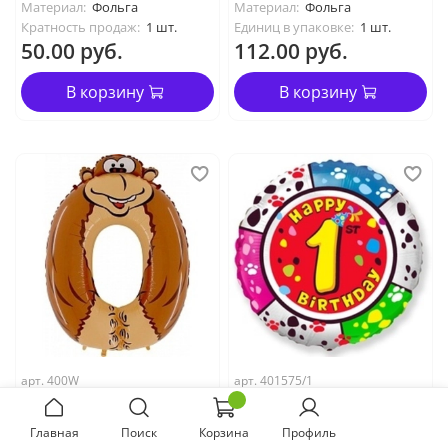
Материал:
Фольга
Материал:
Фольга
Кратность продаж:
1 шт.
Единиц в упаковке:
1 шт.
50.00 руб.
112.00 руб.
В корзину
В корзину
арт. 400W
арт. 401575/1
Шар (40"/102 см) Цифра,
Шар (18"/46 см) Цифра,
0 Обезьяна
1
Главная
Поиск
Корзина
Профиль