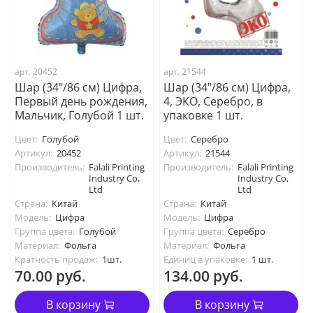
арт. 20452
арт. 21544
Шар (34"/86 см) Цифра,
Шар (34"/86 см) Цифра,
Первый день рождения,
4, ЭКО, Серебро, в
Мальчик, Голубой 1 шт.
упаковке 1 шт.
Цвет:
Голубой
Цвет:
Серебро
Артикул:
20452
Артикул:
21544
Производитель:
Falali Printing
Производитель:
Falali Printing
Industry Co,
Industry Co,
Ltd
Ltd
Страна:
Китай
Страна:
Китай
Модель:
Цифра
Модель:
Цифра
Группа цвета:
Голубой
Группа цвета:
Серебро
Материал:
Фольга
Материал:
Фольга
Кратность продаж:
1шт.
Единиц в упаковке:
1 шт.
70.00 руб.
134.00 руб.
В корзину
В корзину