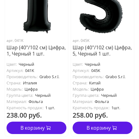
арт. 041K
арт. 045K
Шар (40"/102 см) Цифра,
Шар (40"/102 см) Цифра,
1, Черный 1 шт.
5, Черный 1 шт.
Цвет:
Черный
Цвет:
Черный
Артикул:
041K
Артикул:
045K
Производитель:
Grabo S.r.l.
Производитель:
Grabo S.r.l.
Страна:
Италия
Страна:
Китай
Модель:
Цифра
Модель:
Цифра
Группа цвета:
Черный
Группа цвета:
Черный
Материал:
Фольга
Материал:
Фольга
Кратность продаж:
1 шт.
Кратность продаж:
1шт.
238.00 руб.
258.00 руб.
В корзину
В корзину