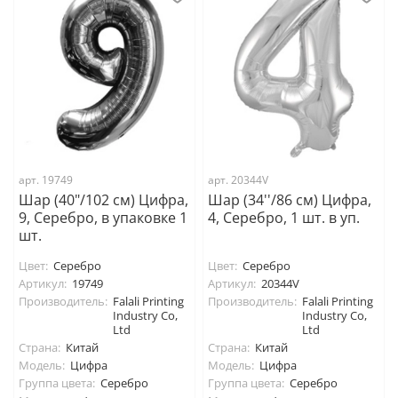
арт. 19749
арт. 20344V
Шар (40"/102 см) Цифра,
Шар (34''/86 см) Цифра,
9, Серебро, в упаковке 1
4, Серебро, 1 шт. в уп.
шт.
Цвет:
Серебро
Цвет:
Серебро
Артикул:
19749
Артикул:
20344V
Производитель:
Falali Printing
Производитель:
Falali Printing
Industry Co,
Industry Co,
Ltd
Ltd
Страна:
Китай
Страна:
Китай
Модель:
Цифра
Модель:
Цифра
Группа цвета:
Серебро
Группа цвета:
Серебро