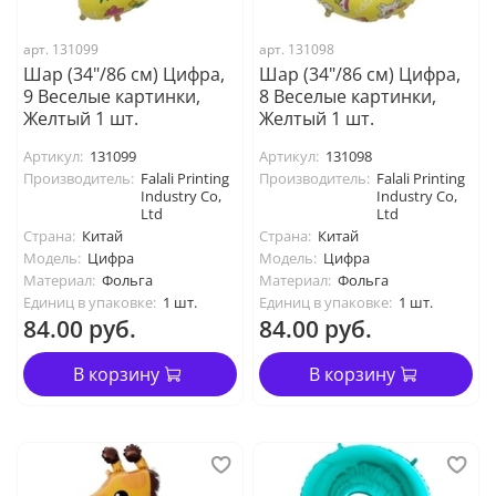
арт. 131099
арт. 131098
Шар (34"/86 см) Цифра,
Шар (34"/86 см) Цифра,
9 Веселые картинки,
8 Веселые картинки,
Желтый 1 шт.
Желтый 1 шт.
Артикул:
131099
Артикул:
131098
Производитель:
Falali Printing
Производитель:
Falali Printing
Industry Co,
Industry Co,
Ltd
Ltd
Страна:
Китай
Страна:
Китай
Модель:
Цифра
Модель:
Цифра
Материал:
Фольга
Материал:
Фольга
Единиц в упаковке:
1 шт.
Единиц в упаковке:
1 шт.
84.00 руб.
84.00 руб.
В корзину
В корзину