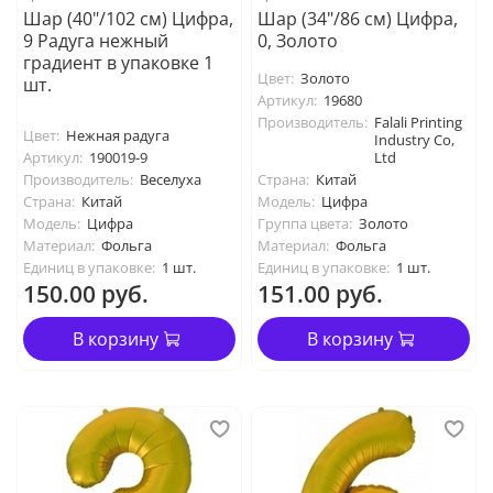
Шар (40"/102 см) Цифра,
Шар (34"/86 см) Цифра,
9 Радуга нежный
0, Золото
градиент в упаковке 1
Цвет:
Золото
шт.
Артикул:
19680
Производитель:
Falali Printing
Цвет:
Нежная радуга
Industry Co,
Артикул:
190019-9
Ltd
Производитель:
Веселуха
Страна:
Китай
Страна:
Китай
Модель:
Цифра
Модель:
Цифра
Группа цвета:
Золото
Материал:
Фольга
Материал:
Фольга
Единиц в упаковке:
1 шт.
Единиц в упаковке:
1 шт.
150.00 руб.
151.00 руб.
В корзину
В корзину