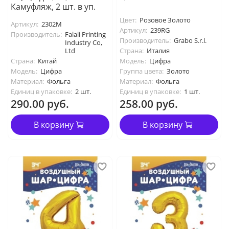
Камуфляж, 2 шт. в уп.
Цвет:
Розовое Золото
Артикул:
2302M
Артикул:
239RG
Производитель:
Falali Printing
Производитель:
Grabo S.r.l.
Industry Co,
Ltd
Страна:
Италия
Страна:
Китай
Модель:
Цифра
Модель:
Цифра
Группа цвета:
Золото
Материал:
Фольга
Материал:
Фольга
Единиц в упаковке:
2 шт.
Единиц в упаковке:
1 шт.
290.00 руб.
258.00 руб.
В корзину
В корзину