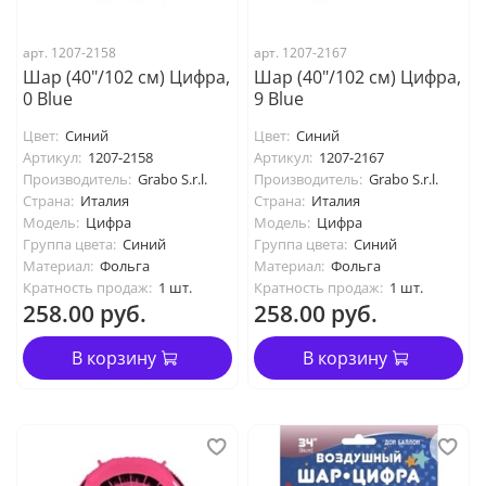
арт. 1207-2158
арт. 1207-2167
Шар (40"/102 см) Цифра,
Шар (40"/102 см) Цифра,
0 Blue
9 Blue
Цвет:
Синий
Цвет:
Синий
Артикул:
1207-2158
Артикул:
1207-2167
Производитель:
Grabo S.r.l.
Производитель:
Grabo S.r.l.
Страна:
Италия
Страна:
Италия
Модель:
Цифра
Модель:
Цифра
Группа цвета:
Синий
Группа цвета:
Синий
Материал:
Фольга
Материал:
Фольга
Кратность продаж:
1 шт.
Кратность продаж:
1 шт.
258.00 руб.
258.00 руб.
В корзину
В корзину