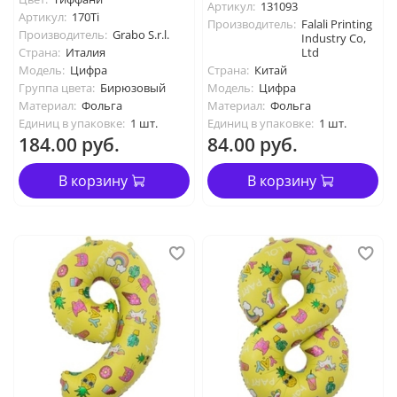
Артикул:
131093
Артикул:
170Ti
Производитель:
Falali Printing
Производитель:
Grabo S.r.l.
Industry Co,
Страна:
Италия
Ltd
Модель:
Цифра
Страна:
Китай
Группа цвета:
Бирюзовый
Модель:
Цифра
Материал:
Фольга
Материал:
Фольга
Единиц в упаковке:
1 шт.
Единиц в упаковке:
1 шт.
184.00 руб.
84.00 руб.
В корзину
В корзину