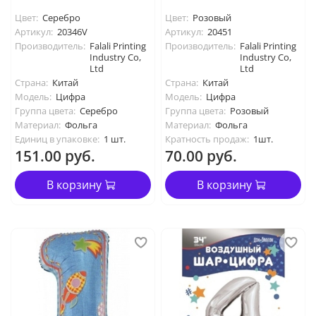
Цвет:
Серебро
Цвет:
Розовый
Артикул:
20346V
Артикул:
20451
Производитель:
Falali Printing
Производитель:
Falali Printing
Industry Co,
Industry Co,
Ltd
Ltd
Страна:
Китай
Страна:
Китай
Модель:
Цифра
Модель:
Цифра
Группа цвета:
Серебро
Группа цвета:
Розовый
Материал:
Фольга
Материал:
Фольга
Единиц в упаковке:
1 шт.
Кратность продаж:
1шт.
151.00 руб.
70.00 руб.
В корзину
В корзину