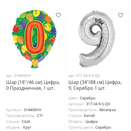
арт. 314400HV
арт. 317-34-9-S-QX
Шар (18''/46 см) Цифра,
Шар (34"/88 см) Цифра,
0 Праздничная, 1 шт.
9, Серебро 1 шт.
Цвет:
Серебро
Артикул:
317-34-9-S-QX
Артикул:
314400HV
Производитель:
Веселуха
Производитель:
CTI
Страна:
Китай
Страна:
США
Модель:
Цифра
Модель:
Круг
Группа цвета:
Серебро