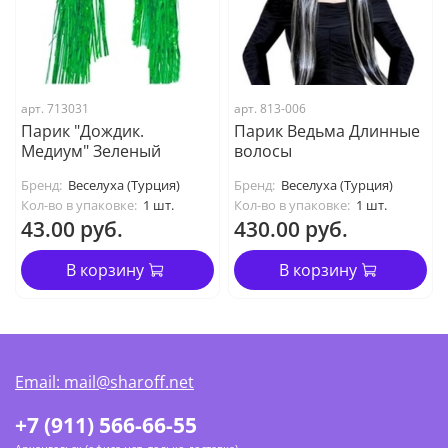
арт. 713031
арт. 813-006
Парик "Дождик.
Парик Ведьма Длинные
Медиум" Зеленый
волосы
Бренд:
Веселуха (Турция)
Бренд:
Веселуха (Турция)
Кол-во в упаковке:
1 шт.
Кол-во в упаковке:
1 шт.
43.00 руб.
430.00 руб.
В корзину
В корзину
Email: mail@sharoff.net
+7 (911) 566-66-55