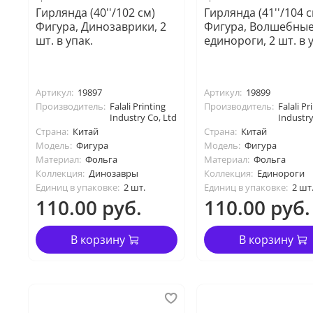
Гирлянда (40''/102 см)
Гирлянда (41''/104 с
Фигура, Динозаврики, 2
Фигура, Волшебны
шт. в упак.
единороги, 2 шт. в 
Артикул:
19897
Артикул:
19899
Производитель:
Falali Printing
Производитель:
Falali Pr
Industry Co, Ltd
Industry
Страна:
Китай
Страна:
Китай
Модель:
Фигура
Модель:
Фигура
Материал:
Фольга
Материал:
Фольга
Коллекция:
Динозавры
Коллекция:
Единороги
Единиц в упаковке:
2 шт.
Единиц в упаковке:
2 шт
110.00 руб.
110.00 руб.
В корзину
В корзину