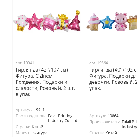
арт. 19941
арт. 19864
Гирлянда (42''/107 см)
Гирлянда (40''/102 с
Фигура, С Днем
Фигура, Подарки дл
Рождения, Подарки и
девочки, Розовый, 2
сладости, Розовый, 2 шт.
упак.
в упак.
Артикул:
19941
Производитель:
Falali Printing
Артикул:
19864
Industry Co, Ltd
Производитель:
Falali Pr
Страна:
Китай
Industry
Модель:
Фигура
Страна:
Китай