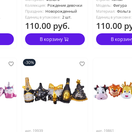
Коллекция:
Рождение девочки
Модель:
Фигура
Праздник:
Новорожденный
Материал:
Фольга
.
Единиц в упаковке:
2 шт.
Единиц в упаковке:
110.00 руб.
110.00 р
В корзину
В корзин
-30%
арт. 19939
арт. 19861