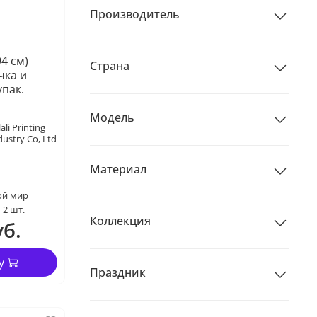
Производитель
94 см)
Страна
чка и
упак.
Модель
ali Printing
dustry Co, Ltd
Материал
ой мир
2 шт.
Коллекция
уб.
у
Праздник