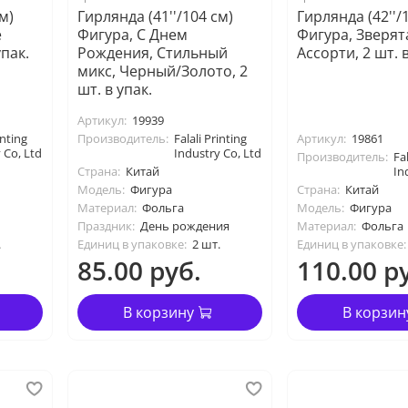
м)
Гирлянда (41''/104 см)
Гирлянда (42''/
е
Фигура, С Днем
Фигура, Зверят
упак.
Рождения, Стильный
Ассорти, 2 шт. в
микс, Черный/Золото, 2
шт. в упак.
Артикул:
19939
inting
Производитель:
Falali Printing
Артикул:
19861
 Co, Ltd
Industry Co, Ltd
Производитель:
Fal
Страна:
Китай
In
Модель:
Фигура
Страна:
Китай
Материал:
Фольга
Модель:
Фигура
Праздник:
День рождения
Материал:
Фольга
.
Единиц в упаковке:
2 шт.
Единиц в упаковке:
85.00 руб.
110.00 р
В корзину
В корзин