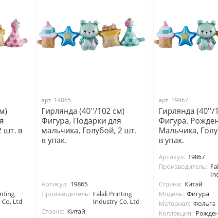
арт. 19865
арт. 19867
м)
Гирлянда (40''/102 см)
Гирлянда (40''/
я
Фигура, Подарки для
Фигура, Рожде
 шт. в
мальчика, Голубой, 2 шт.
Мальчика, Голу
в упак.
в упак.
Артикул:
19867
Производитель:
Fal
In
Артикул:
19865
Страна:
Китай
inting
Производитель:
Falali Printing
Модель:
Фигура
 Co, Ltd
Industry Co, Ltd
Материал:
Фольга
Страна:
Китай
Коллекция:
Рожде