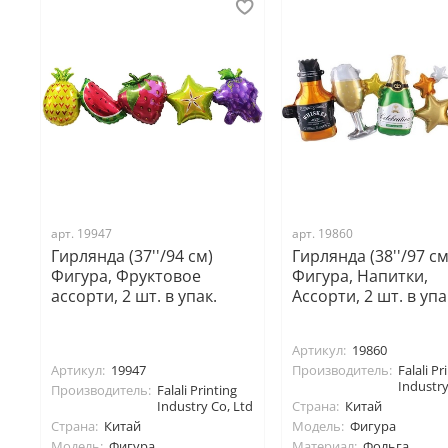
арт. 19947
арт. 19860
Гирлянда (37''/94 см)
Гирлянда (38''/97 см
Фигура, Фруктовое
Фигура, Напитки,
ассорти, 2 шт. в упак.
Ассорти, 2 шт. в упа
Артикул:
19860
Артикул:
19947
Производитель:
Falali Pr
Industry
Производитель:
Falali Printing
Industry Co, Ltd
Страна:
Китай
Страна:
Китай
Модель:
Фигура
Модель:
Фигура
Материал:
Фольга