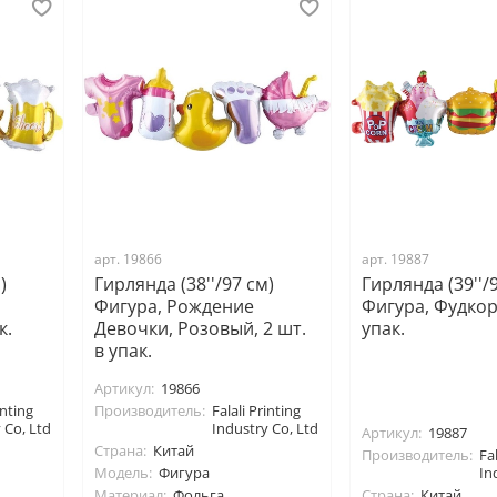
арт. 19866
арт. 19887
)
Гирлянда (38''/97 см)
Гирлянда (39''/
Фигура, Рождение
Фигура, Фудкорт
к.
Девочки, Розовый, 2 шт.
упак.
в упак.
Артикул:
19866
inting
Производитель:
Falali Printing
 Co, Ltd
Industry Co, Ltd
Артикул:
19887
Страна:
Китай
Производитель:
Fal
Модель:
Фигура
In
Материал:
Фольга
Страна:
Китай