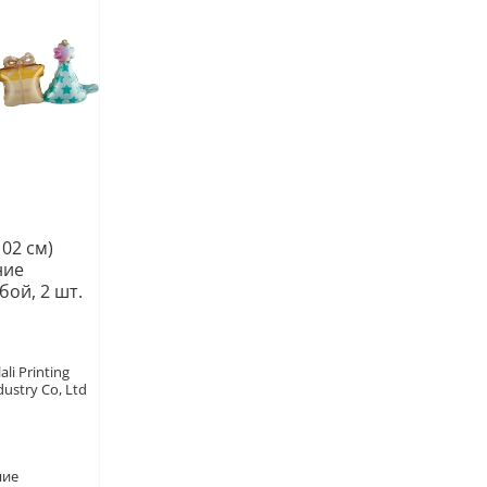
102 см)
ние
бой, 2 шт.
ali Printing
dustry Co, Ltd
ние