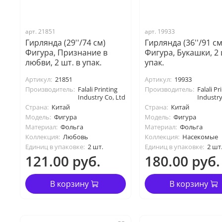
арт. 21851
арт. 19933
Гирлянда (29''/74 см)
Гирлянда (36''/91 см
Фигура, Признание в
Фигура, Букашки, 2 
любви, 2 шт. в упак.
упак.
Артикул:
21851
Артикул:
19933
Производитель:
Falali Printing
Производитель:
Falali Pr
Industry Co, Ltd
Industry
Страна:
Китай
Страна:
Китай
Модель:
Фигура
Модель:
Фигура
Материал:
Фольга
Материал:
Фольга
Коллекция:
Любовь
Коллекция:
Насекомые
Единиц в упаковке:
2 шт.
Единиц в упаковке:
2 шт
121.00 руб.
180.00 руб.
В корзину
В корзину