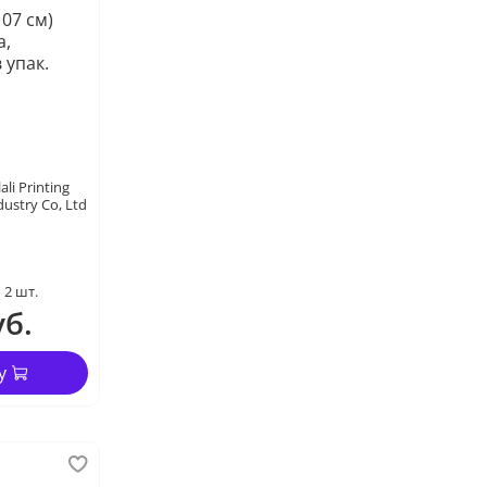
107 см)
а,
 упак.
ali Printing
dustry Co, Ltd
2 шт.
уб.
у