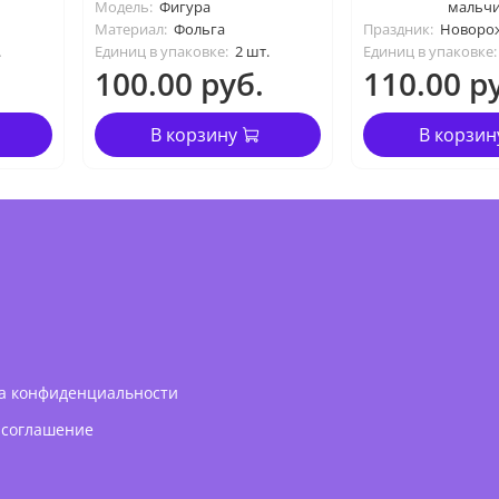
Модель:
Фигура
мальч
Материал:
Фольга
Праздник:
Новоро
.
Единиц в упаковке:
2 шт.
Единиц в упаковке:
100.00 руб.
110.00 р
В корзину
В корзин
а конфиденциальности
 соглашение