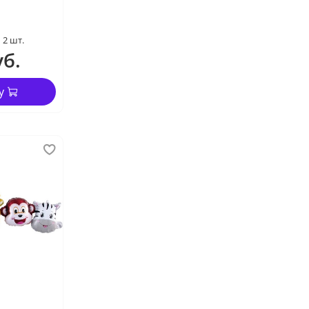
2 шт.
уб.
у