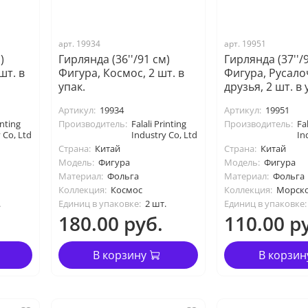
арт. 19934
арт. 19951
)
Гирлянда (36''/91 см)
Гирлянда (37''/
шт. в
Фигура, Космос, 2 шт. в
Фигура, Русало
упак.
друзья, 2 шт. в 
Артикул:
19934
Артикул:
19951
inting
Производитель:
Falali Printing
Производитель:
Fal
 Co, Ltd
Industry Co, Ltd
In
Страна:
Китай
Страна:
Китай
Модель:
Фигура
Модель:
Фигура
Материал:
Фольга
Материал:
Фольга
Коллекция:
Космос
Коллекция:
Морск
.
Единиц в упаковке:
2 шт.
Единиц в упаковке:
180.00 руб.
110.00 р
В корзину
В корзин