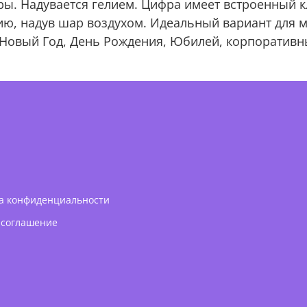
. Надувается гелием. Цифра имеет встроенный к
ию, надув шар воздухом. Идеальный вариант для 
 Новый Год, День Рождения, Юбилей, корпоративн
а конфиденциальности
 соглашение