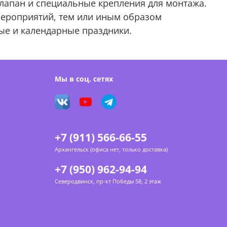
лапан и специальные крепления для монтажа.
мероприятий, тем или иным образом
ые и календарные праздники.
Мы в соц. сетях
+7 (911) 566-66-55
Архангельск (офиса нет, только доставка)
+7 (950) 962-94-94
Северодвинск, пр-кт Победы 58, 2 этаж