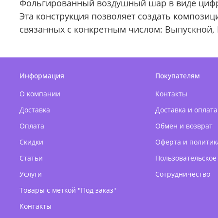
Фольгированный воздушный шар в виде цифры
Эта конструкция позволяет создать композиц
связанных с конкретным числом: Выпускной,
Информация
Покупателям
О компании
Контакты
Доставка
Доставка и оплата
Оплата
Обмен и возврат
Скидки
Оферта и политик
Статьи
Пользовательское
Услуги
Сотрудничество
Товары с меткой "Под заказ"
Контакты