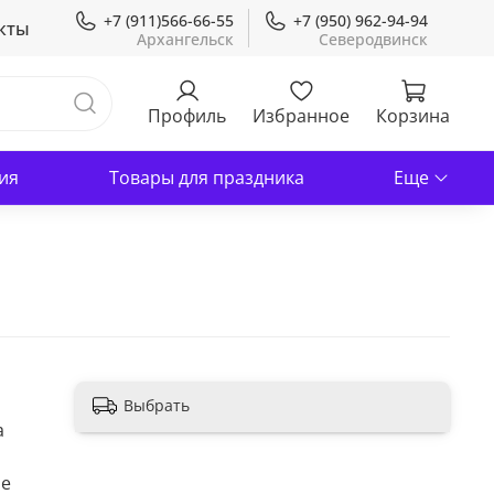
+7 (911)566-66-55
+7 (950) 962-94-94
кты
Профиль
Избранное
Корзина
ия
Товары для праздника
Еще
Выбрать
а
ые