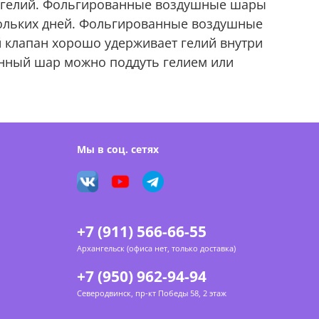
д гелий. Фольгированные воздушные шары
кольких дней. Фольгированные воздушные
й клапан хорошо удерживает гелий внутри
анный шар можно поддуть гелием или
Мы в соц. сетях
+7 (911) 566-66-55
Архангельск (офиса нет, только доставка)
+7 (950) 962-94-94
Северодвинск, пр-кт Победы 58, 2 этаж