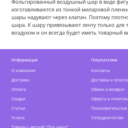
Фольгированный воздушный шар в виде фигу
изготавливаются из тонкой миларовой пленк
шары надувают через клапан. Поэтому плотно
шара. К шару привязывают ленту только для 
воздухом и он всегда будет иметь товарный в
Информация
Покупателям
О компании
Контакты
Доставка
Доставка и оплата
Оплата
Обмен и возврат
Скидки
Оферта и политик
Статьи
Пользовательское
Услуги
Сотрудничество
Товары с меткой "Под заказ"