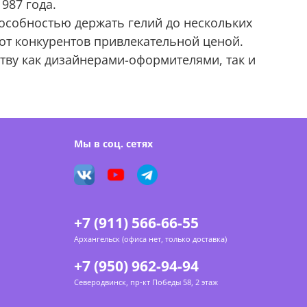
987 года.
собностью держать гелий до нескольких
от конкурентов привлекательной ценой.
тву как дизайнерами-оформителями, так и
Мы в соц. сетях
+7 (911) 566-66-55
Архангельск (офиса нет, только доставка)
+7 (950) 962-94-94
Северодвинск, пр-кт Победы 58, 2 этаж