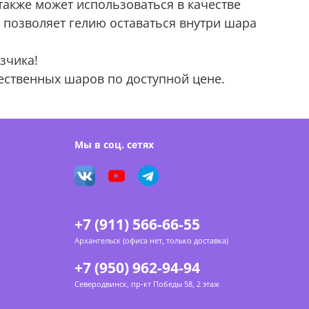
акже может использоваться в качестве
 позволяет гелию оставаться внутри шара
зчика!
ественных шаров по доступной цене.
Мы в соц. сетях
+7 (911) 566-66-55
Архангельск (офиса нет, только доставка)
+7 (950) 962-94-94
Северодвинск, пр-кт Победы 58, 2 этаж