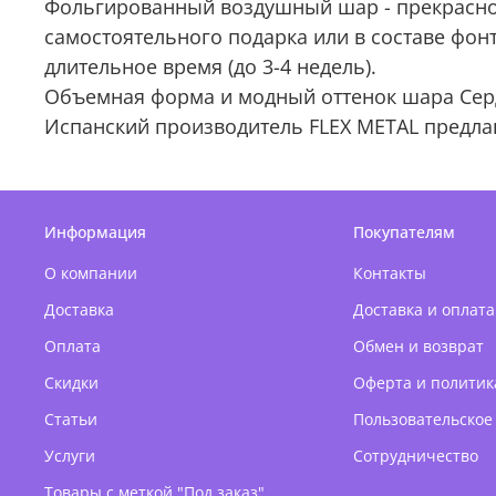
Фольгированный воздушный шар - прекрасно 
самостоятельного подарка или в составе фон
длительное время (до 3-4 недель).
Объемная форма и модный оттенок шара Серд
Испанский производитель FLEX METAL предла
Информация
Покупателям
О компании
Контакты
Доставка
Доставка и оплата
Оплата
Обмен и возврат
Скидки
Оферта и политик
Статьи
Пользовательское
Услуги
Сотрудничество
Товары с меткой "Под заказ"