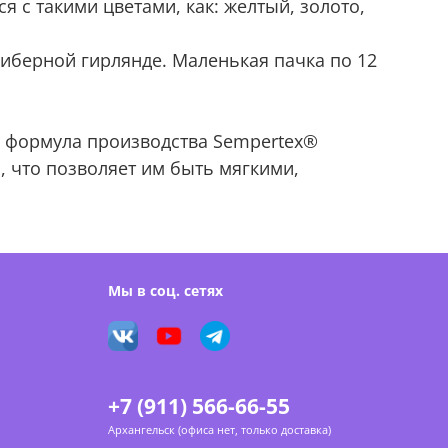
 с такими цветами, как: желтый, золото,
алиберной гирлянде. Маленькая пачка по 12
я формула производства Sempertex®
, что позволяет им быть мягкими,
Мы в соц. сетях
+7 (911) 566-66-55
Архангельск (офиса нет, только доставка)