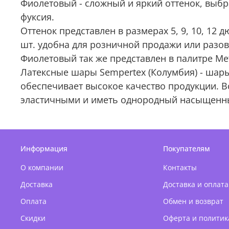
Фиолетовый - сложный и яркий оттенок, выбра
фуксия.
Оттенок представлен в размерах 5, 9, 10, 12
шт. удобна для розничной продажи или разо
Фиолетовый так же представлен в палитре Мет
Латексные шары Sempertex (Колумбия) - шар
обеспечивает высокое качество продукции. В
эластичными и иметь однородный насыщенны
Информация
Покупателям
О компании
Контакты
Доставка
Доставка и оплата
Оплата
Обмен и возврат
Скидки
Оферта и политик