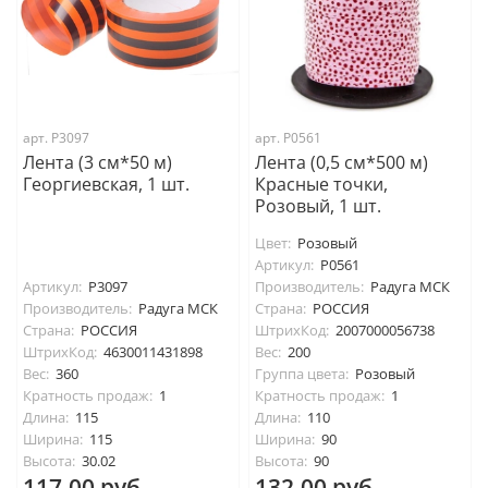
арт. P3097
арт. P0561
Лента (3 см*50 м)
Лента (0,5 см*500 м)
Георгиевская, 1 шт.
Красные точки,
Розовый, 1 шт.
Цвет:
Розовый
Артикул:
P0561
Артикул:
P3097
Производитель:
Радуга МСК
Производитель:
Радуга МСК
Страна:
РОССИЯ
Страна:
РОССИЯ
ШтрихКод:
2007000056738
ШтрихКод:
4630011431898
Вес:
200
Вес:
360
Группа цвета:
Розовый
Кратность продаж:
1
Кратность продаж:
1
Длина:
115
Длина:
110
Ширина:
115
Ширина:
90
Высота:
30.02
Высота:
90
117.00 руб.
132.00 руб.