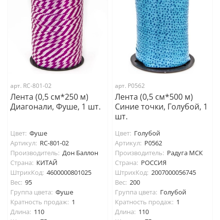
арт. RC-801-02
арт. P0562
Лента (0,5 см*250 м)
Лента (0,5 см*500 м)
Диагонали, Фуше, 1 шт.
Синие точки, Голубой, 1
шт.
Цвет:
Фуше
Цвет:
Голубой
Артикул:
RC-801-02
Артикул:
P0562
Производитель:
Дон Баллон
Производитель:
Радуга МСК
Страна:
КИТАЙ
Страна:
РОССИЯ
ШтрихКод:
4600000801025
ШтрихКод:
2007000056745
Вес:
95
Вес:
200
Группа цвета:
Фуше
Группа цвета:
Голубой
Кратность продаж:
1
Кратность продаж:
1
Длина:
110
Длина:
110