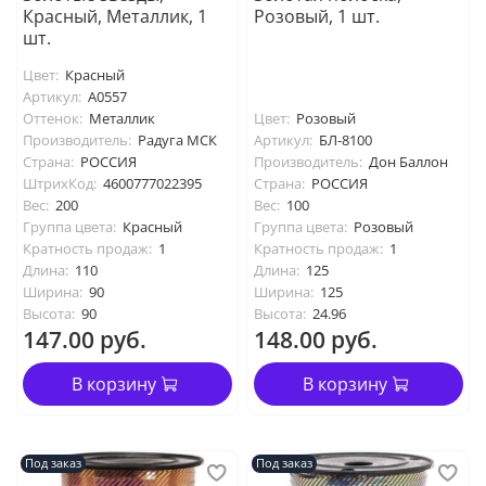
Красный, Металлик, 1
Розовый, 1 шт.
шт.
Цвет:
Красный
Артикул:
А0557
Оттенок:
Металлик
Цвет:
Розовый
Производитель:
Радуга МСК
Артикул:
БЛ-8100
Страна:
РОССИЯ
Производитель:
Дон Баллон
ШтрихКод:
4600777022395
Страна:
РОССИЯ
Вес:
200
Вес:
100
Группа цвета:
Красный
Группа цвета:
Розовый
Кратность продаж:
1
Кратность продаж:
1
Длина:
110
Длина:
125
Ширина:
90
Ширина:
125
Высота:
90
Высота:
24.96
147.00 руб.
148.00 руб.
В корзину
В корзину
Под заказ
Под заказ