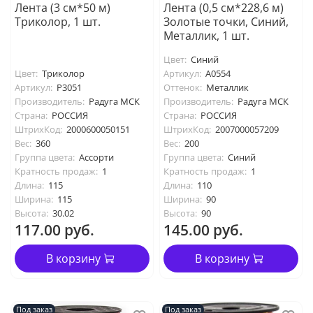
Лента (3 см*50 м)
Лента (0,5 см*228,6 м)
Триколор, 1 шт.
Золотые точки, Синий,
Металлик, 1 шт.
Цвет:
Синий
Цвет:
Триколор
Артикул:
А0554
Артикул:
P3051
Оттенок:
Металлик
Производитель:
Радуга МСК
Производитель:
Радуга МСК
Страна:
РОССИЯ
Страна:
РОССИЯ
ШтрихКод:
2000600050151
ШтрихКод:
2007000057209
Вес:
360
Вес:
200
Группа цвета:
Ассорти
Группа цвета:
Синий
Кратность продаж:
1
Кратность продаж:
1
Длина:
115
Длина:
110
Ширина:
115
Ширина:
90
Высота:
30.02
Высота:
90
117.00 руб.
145.00 руб.
В корзину
В корзину
Под заказ
Под заказ