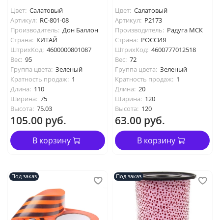
Цвет:
Салатовый
Цвет:
Салатовый
Артикул:
RC-801-08
Артикул:
P2173
Производитель:
Дон Баллон
Производитель:
Радуга МСК
Страна:
КИТАЙ
Страна:
РОССИЯ
ШтрихКод:
4600000801087
ШтрихКод:
4600777012518
Вес:
95
Вес:
72
Группа цвета:
Зеленый
Группа цвета:
Зеленый
Кратность продаж:
1
Кратность продаж:
1
Длина:
110
Длина:
20
Ширина:
75
Ширина:
120
Высота:
75.03
Высота:
120
105.00 руб.
63.00 руб.
В корзину
В корзину
Под заказ
Под заказ