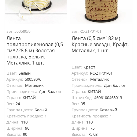
арт. 500580/6
арт. RC-ZTP01-01
Лента
Лента (0,5 см*182 м)
полипропиленовая (0,5
Красные звезды, Крафт,
см*228,6 м) Золотая
Металлик, 1 шт.
полоска, Белый,
Металлик, 1 шт.
Цвет:
Крафт
Цвет:
Белый
Артикул:
RC-ZTP01-01
Артикул:
500580/6
Оттенок:
Металлик
Оттенок:
Металлик
Производитель:
Дон Баллон
Производитель:
Дон Баллон
Страна:
КИТАЙ
Страна:
КИТАЙ
ШтрихКод:
4606100465013
Вес:
24
Вес:
95
Группа цвета:
Белый
Группа цвета:
Бежевый
Кратность продаж:
1
Кратность продаж:
1
Длина:
110
Длина:
110
Ширина:
90
Ширина:
75
Высота:
90
Высота:
75.03