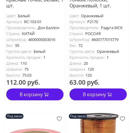
шт.
Оранжевый, 1 шт.
Цвет:
Белый
Цвет:
Оранжевый
Артикул:
RC-103-01
Артикул:
P2170
Производитель:
Дон Баллон
Производитель:
Радуга МСК
Страна:
КИТАЙ
Страна:
РОССИЯ
ШтрихКод:
4600000003016
ШтрихКод:
4600777015779
Вес:
95
Вес:
72
Группа цвета:
Белый
Группа цвета:
Оранжевый
Кратность продаж:
1
Кратность продаж:
1
Длина:
110
Длина:
20
Ширина:
75
Ширина:
120
Высота:
75.03
Высота:
120
112.00 руб.
63.00 руб.
В корзину
В корзину
Под заказ
Под заказ