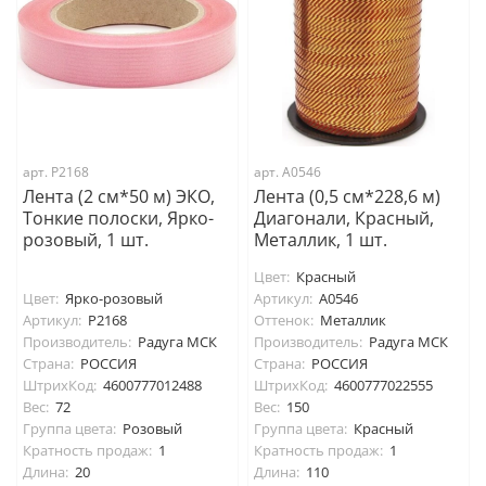
арт. P2168
арт. А0546
Лента (2 см*50 м) ЭКО,
Лента (0,5 см*228,6 м)
Тонкие полоски, Ярко-
Диагонали, Красный,
розовый, 1 шт.
Металлик, 1 шт.
Цвет:
Красный
Цвет:
Ярко-розовый
Артикул:
А0546
Артикул:
P2168
Оттенок:
Металлик
Производитель:
Радуга МСК
Производитель:
Радуга МСК
Страна:
РОССИЯ
Страна:
РОССИЯ
ШтрихКод:
4600777012488
ШтрихКод:
4600777022555
Вес:
72
Вес:
150
Группа цвета:
Розовый
Группа цвета:
Красный
Кратность продаж:
1
Кратность продаж:
1
Длина:
20
Длина:
110