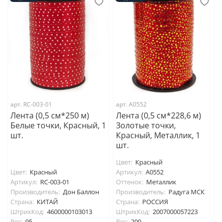
арт. RC-003-01
арт. А0552
Лента (0,5 см*250 м)
Лента (0,5 см*228,6 м)
Белые точки, Красный, 1
Золотые точки,
шт.
Красный, Металлик, 1
шт.
Цвет:
Красный
Цвет:
Красный
Артикул:
А0552
Артикул:
RC-003-01
Оттенок:
Металлик
Производитель:
Дон Баллон
Производитель:
Радуга МСК
Страна:
КИТАЙ
Страна:
РОССИЯ
ШтрихКод:
4600000103013
ШтрихКод:
2007000057223
Вес:
95
Вес:
200