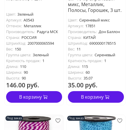
микс, Металлик,
Полосы, Горошек, 3 шт.
Цвет:
Зеленый
Артикул:
А0543
Цвет:
Сиреневый микс
Оттенок:
Металлик
Артикул:
17851
Производитель:
Радуга МСК
Производитель:
Дон Баллон
Страна:
РОССИЯ
Страна:
КИТАЙ
ШтрихКод:
2007000065594
ШтрихКод:
6900000178515
Вес:
150
Вес:
11
Группа цвета:
Зеленый
Группа цвета:
Сиреневый
Кратность продаж:
1
Кратность продаж:
1
Длина:
110
Длина:
115
Ширина:
90
Ширина:
60
Высота:
90
Высота:
35.07
146.00 руб.
35.00 руб.
В корзину
В корзину
Под заказ
Под заказ