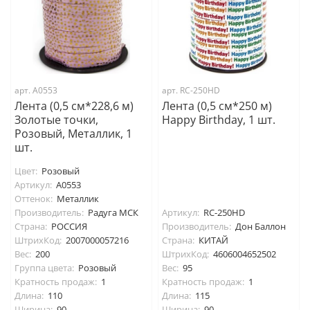
арт. А0553
арт. RC-250HD
Лента (0,5 см*228,6 м)
Лента (0,5 см*250 м)
Золотые точки,
Happy Birthday, 1 шт.
Розовый, Металлик, 1
шт.
Цвет:
Розовый
Артикул:
А0553
Оттенок:
Металлик
Производитель:
Радуга МСК
Артикул:
RC-250HD
Страна:
РОССИЯ
Производитель:
Дон Баллон
ШтрихКод:
2007000057216
Страна:
КИТАЙ
Вес:
200
ШтрихКод:
4606004652502
Группа цвета:
Розовый
Вес:
95
Кратность продаж:
1
Кратность продаж:
1
Длина:
110
Длина:
115
Ширина:
90
Ширина:
90