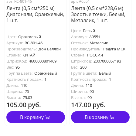
арт. RC-801-46
арт. А0551
Лента (0,5 см*250 м)
Лента (0,5 см*228,6 м)
Диагонали, Оранжевый,
Золотые точки, Белый,
1 шт.
Металлик, 1 шт.
Цвет:
Белый
Цвет:
Оранжевый
Артикул:
А0551
Артикул:
RC-801-46
Оттенок:
Металлик
Производитель:
Дон Баллон
Производитель:
Радуга МСК
Страна:
КИТАЙ
Страна:
РОССИЯ
ШтрихКод:
4600000801469
ШтрихКод:
2007000057193
Вес:
95
Вес:
200
Группа цвета:
Оранжевый
Группа цвета:
Белый
Кратность продаж:
1
Кратность продаж:
1
Длина:
110
Длина:
110
Ширина:
75
Ширина:
90
Высота:
75.03
Высота:
90
105.00 руб.
147.00 руб.
В корзину
В корзину