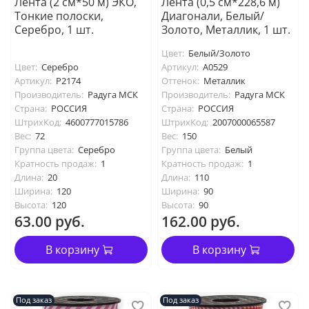
Лента (2 см*50 м) ЭКО,
Лента (0,5 см*228,6 м)
Тонкие полоски,
Диагонали, Белый/
Серебро, 1 шт.
Золото, Металлик, 1 шт.
Цвет:
Белый/Золото
Цвет:
Серебро
Артикул:
А0529
Артикул:
P2174
Оттенок:
Металлик
Производитель:
Радуга МСК
Производитель:
Радуга МСК
Страна:
РОССИЯ
Страна:
РОССИЯ
ШтрихКод:
4600777015786
ШтрихКод:
2007000065587
Вес:
72
Вес:
150
Группа цвета:
Серебро
Группа цвета:
Белый
Кратность продаж:
1
Кратность продаж:
1
Длина:
20
Длина:
110
Ширина:
120
Ширина:
90
Высота:
120
Высота:
90
63.00 руб.
162.00 руб.
В корзину
В корзину
Под заказ
Под заказ