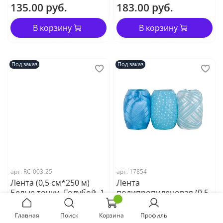
135.00 руб.
183.00 руб.
В корзину
В корзину
Под заказ
Под заказ
арт. RC-003-25
арт. 17854
Лента (0,5 см*250 м)
Лента
Белые точки, Голубой, 1
полипропиленовая (0,5
шт.
см*10 м) Лазурный
микс, Металлик,
Главная
Поиск
Корзина
Профиль
Полосы, Горошек, 3 шт.